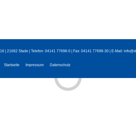
 | 21682 Stade | Telefon: 04141 77698-0 | Fax: 04141 77698-30 | E-Mail:
info@s
Startseite
Impressum
Datenschutz